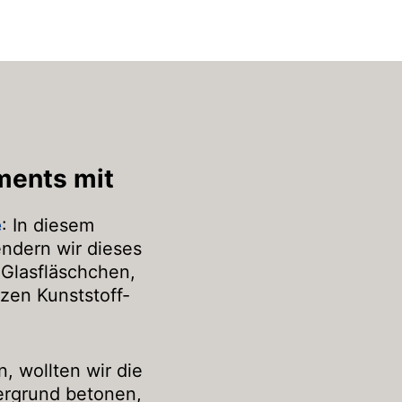
ments mit
e
: In diesem
endern wir dieses
Glasfläschchen,
rzen Kunststoff-
n, wollten wir die
ergrund betonen,