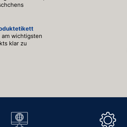
äschchens
oduktetikett
 am wichtigsten
ts klar zu