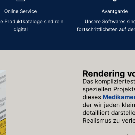
Online Service
Avantgarde
re Produktkataloge sind rein
Unsere Softwares sind
digital
fortschrittlichsten auf d
Rendering vo
Das kompliziertes
speziellen Projek
dieses
Medikame
der wir jeden klei
detailliert darst
Realismus zu verl