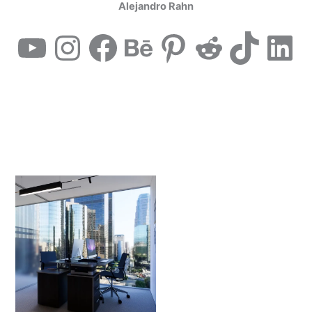
Alejandro Rahn
YouTube
Instagram
Facebook
Behance
Pinterest
Reddit
TikTok
LinkedIn